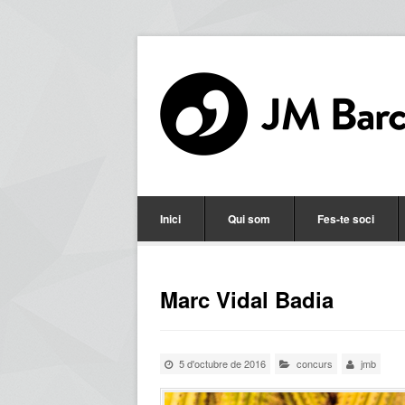
Inici
Qui som
Fes-te soci
Marc Vidal Badia
5 d'octubre de 2016
concurs
jmb