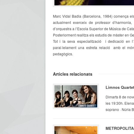
Marc Vidal Badia (Barcelona, 1984) comença els
actualment exerceix de professor d’harmonia, 
d’orquestra a l’Escola Superior de Música de Cat
Posteriorment realitza els estudis de màster en G
Tot i la seva especialització i dedicació en 
paral·lelament una estreta relació amb el món 
pedagògics.
Articles relacionats
Limnos Quarte
Dimarts 8 de nove
les 19:30h. Elena
soprano · Núria Br
METROPOLITA