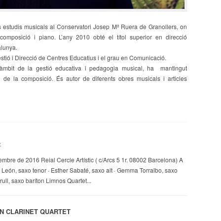
 estudis musicals al Conservatori Josep Mª Ruera de Granollers, on
composició i piano. L’any 2010 obté el títol superior en direcció
alunya.
estió i Direcció de Centres Educatius i el grau en Comunicació.
l’àmbit de la gestió educativa i pedagogia musical, ha mantingut
de la composició. És autor de diferents obres musicals i articles
t
mbre de 2016 Reial Cercle Artístic ( c/Arcs 5 1r. 08002 Barcelona) A
 León, saxo tenor · Esther Sabaté, saxo alt · Gemma Torralbo, saxo
ull, saxo baríton Limnos Quartet...
N CLARINET QUARTET