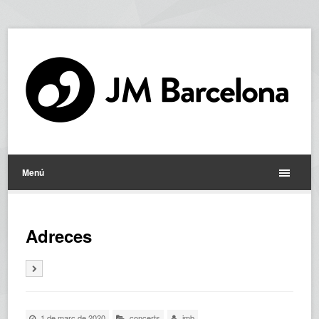
Menú
Adreces
1 de març de 2020
concerts
jmb