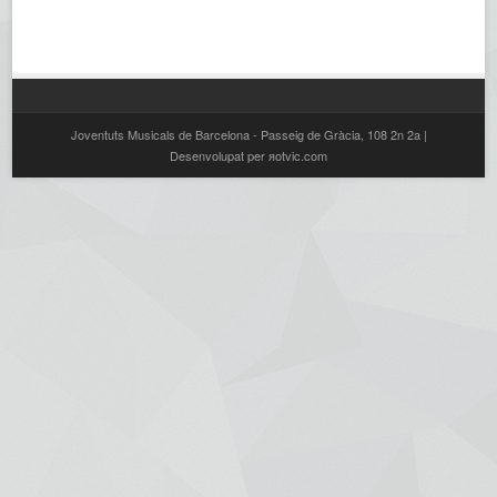
Joventuts Musicals de Barcelona - Passeig de Gràcia, 108 2n 2a |
Desenvolupat per яotvic.com